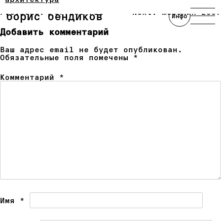
Skip
Навигация
to
Previous:
Perfect Fit
Next:
Мезонин 2007
борис бендиков
по
Инфо
content
записям
Добавить комментарий
Ваш адрес email не будет опубликован.
Обязательные поля помечены
*
Комментарий
*
Имя
*